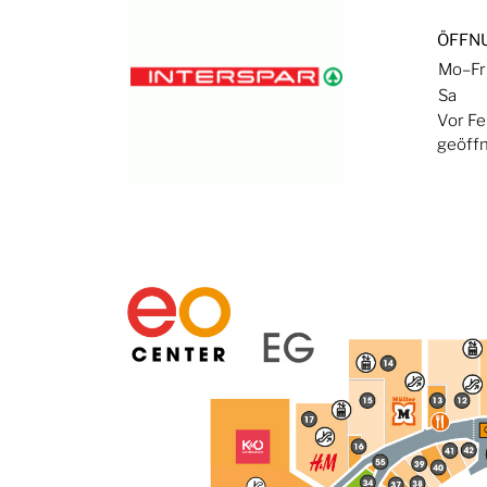
ÖFFN
Mo–Fr
Sa
Vor Fe
geöffn