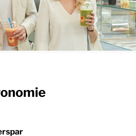
ronomie
erspar